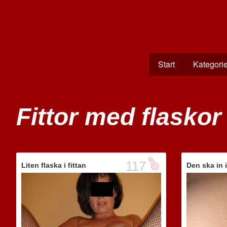
Start
Kategorie
Fittor med flaskor
117
Liten flaska i fittan
Den ska in i