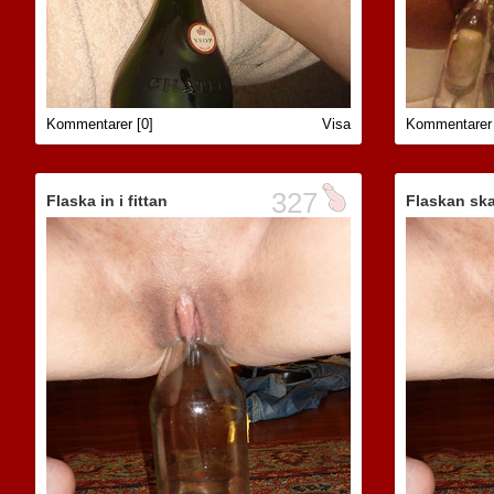
Kommentarer [0]
Visa
Kommentarer 
327
Flaska in i fittan
Flaskan ska 