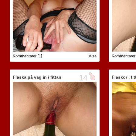
Kommentarer [1]
Visa
Kommentarer 
14
Flaska på väg in i fittan
Flaskor i fi