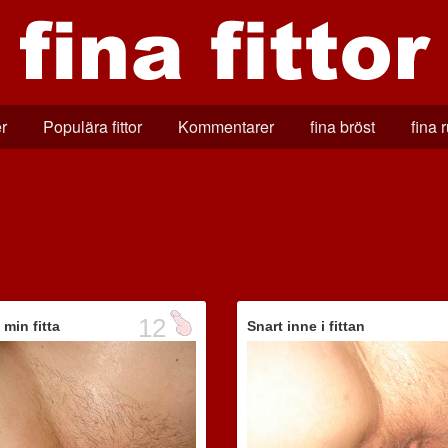
r
Populära fittor
Kommentarer
fina bröst
fina 
12
 min fitta
Snart inne i fittan