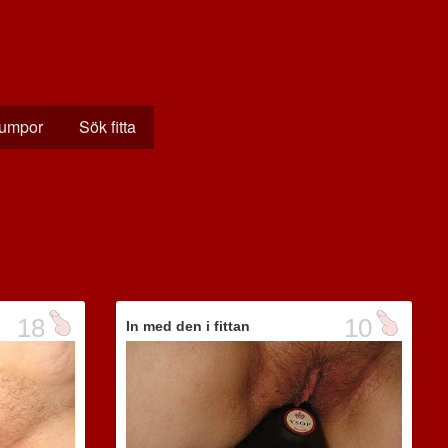
rumpor
Sök fitta
18
10
In med den i fittan