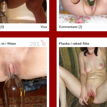
[0]
Visa
Kommentarer [2]
281
in i fittan
Flaska i rakad fitta