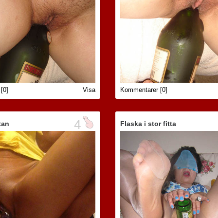
[0]
Visa
Kommentarer [0]
4
ttan
Flaska i stor fitta