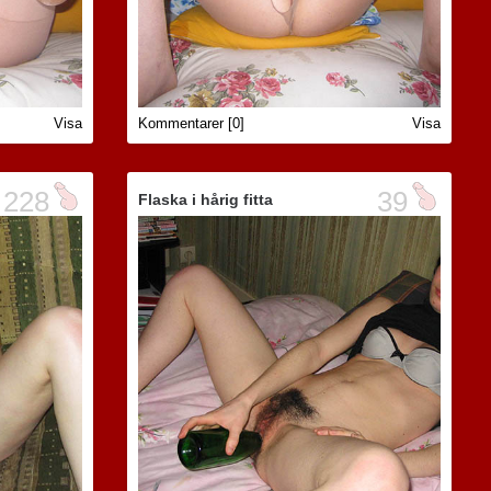
Visa
Kommentarer [0]
Visa
228
39
Flaska i hårig fitta